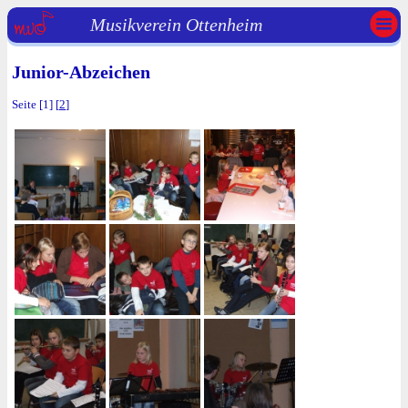
Musikverein Ottenheim
Junior-Abzeichen
Seite [1] [
2
]