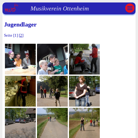
Musikverein Ottenheim
Jugendlager
Seite [1] [
2
]